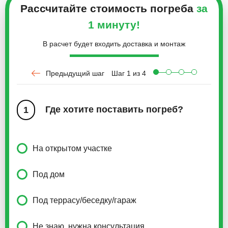
Рассчитайте стоимость погреба
за
1 минуту!
В расчет будет входить доставка и монтаж
Предыдущий шаг
Шаг
1
из 4
Где хотите поставить погреб?
1
На открытом участке
Под дом
Под террасу/беседку/гараж
Не знаю, нужна консультация