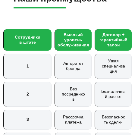
Высокий
Договор +
Сотрудники
уровень
гарантийный
в штате
обслуживания
талон
Узкая
Авторитет
1
специализа
бренда
ция
Без
Безналичны
2
посреднико
й расчет
в
Рассрочка
Безопаснос
3
платежа
ть сделки