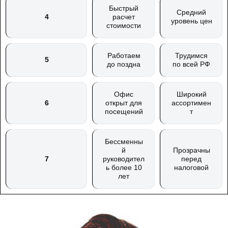
Быстрый
Средний
4
расчет
уровень цен
стоимости
Работаем
Трудимся
5
до поздна
по всей РФ
Офис
Широкий
6
открыт для
ассортимен
посещений
т
Бессменны
й
Прозрачны
7
руководител
перед
ь более 10
налоговой
лет